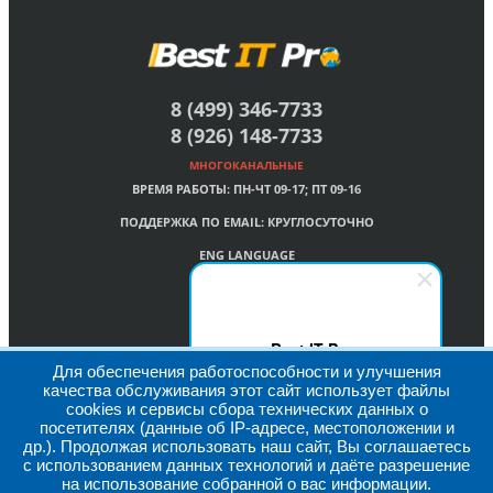
8 (499) 346-7733
8 (926) 148-7733
МНОГОКАНАЛЬНЫЕ
ВРЕМЯ РАБОТЫ:
ПН-ЧТ 09-17; ПТ 09-16
ПОДДЕРЖКА ПО EMAIL:
КРУГЛОСУТОЧНО
ENG LANGUAGE
Best IT Pro
Для обеспечения работоспособности и улучшения
Здравствуйте! Мы на связи!
качества обслуживания этот сайт использует файлы
Пишите (вопросы, запросы,
cookies и сервисы сбора технических данных о
предложения)
посетителях (данные об IP-адресе, местоположении и
др.). Продолжая использовать наш сайт, Вы соглашаетесь
© Best IT Pro. All Rights Reserved, 2009-2026
с использованием данных технологий и даёте разрешение
Наверх
на использование собранной о вас информации.