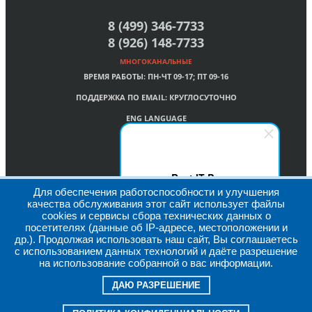
8 (499) 346-7733
8 (926) 148-7733
МНОГОКАНАЛЬНЫЕ
ВРЕМЯ РАБОТЫ:
ПН-ЧТ 09-17; ПТ 09-16
ПОДДЕРЖКА ПО EMAIL:
КРУГЛОСУТОЧНО
ENG LANGUAGE
Best IT Pro
Для обеспечения работоспособности и улучшения
Здравствуйте! Мы на связи!
качества обслуживания этот сайт использует файлы
Пишите (вопросы, запросы,
cookies и сервисы сбора технических данных о
предложения)
посетителях (данные об IP-адресе, местоположении и
др.). Продолжая использовать наш сайт, Вы соглашаетесь
© Best IT Pro. All Rights Reserved, 2009-2026
с использованием данных технологий и даёте разрешение
Наверх
на использование собранной о вас информации.
ДАЮ РАЗРЕШЕНИЕ
Войти
Регистрация
Металлопрокат купить оптом и в розницу в Москве
Корзина
0 позиций